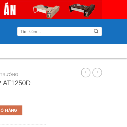
Tìm
kiếm:
I TRƯỜNG
2 AT1250D
lượng
IỎ HÀNG