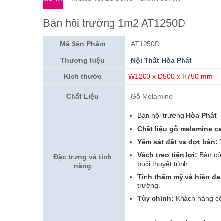
Bàn hội trường 1m2 AT1250D
Mã Sản Phẩm
AT1250D
Thương hiệu
N
ội Thất Hòa Phát
Kích thước
W1200 x D500 x H750 mm
Chất Liệu
Gỗ Melamine
Bàn hội trường
Hòa Phát
Chất liệu gỗ melamine c
Yếm sát đất và đợt bàn:
T
Vách treo tiện lợi:
Bàn có 
Đặc trưng và tính
buổi thuyết trình.
năng
Tính thẩm mỹ và hiện đạ
trường.
Tùy chỉnh:
Khách hàng có 