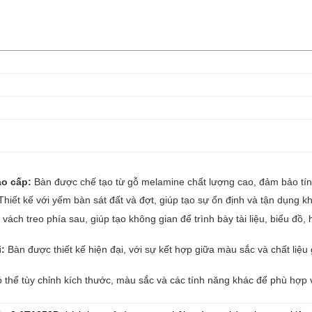
ao cấp:
Bàn được chế tạo từ gỗ melamine chất lượng cao, đảm bảo tí
hiết kế với yếm bàn sát đất và đợt, giúp tạo sự ổn định và tận dụng k
vách treo phía sau, giúp tạo không gian để trình bày tài liệu, biểu đ
i:
Bàn được thiết kế hiện đại, với sự kết hợp giữa màu sắc và chất liệ
thể tùy chỉnh kích thước, màu sắc và các tính năng khác để phù hợp v