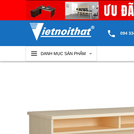
Skip
to
content
094 33
DANH MỤC SẢN PHẨM