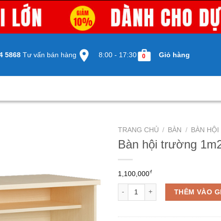
4 5868
Tư vấn bán hàng
8:00 - 17:30
Giỏ hàng
0
TRANG CHỦ
/
BÀN
/
BÀN HỘ
Bàn hội trường 1m
₫
1,100,000
Bàn hội trường 1m2 AT1250D số 
THÊM VÀO G