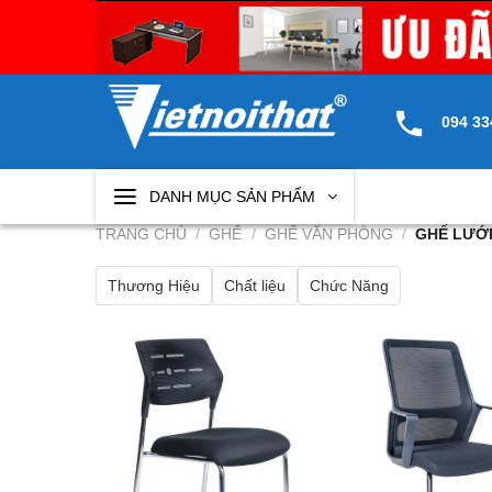
Skip
to
content
094 33
DANH MỤC SẢN PHẨM
TRANG CHỦ
/
GHẾ
/
GHẾ VĂN PHÒNG
/
GHẾ LƯỚ
Thương Hiệu
Chất liệu
Chức Năng