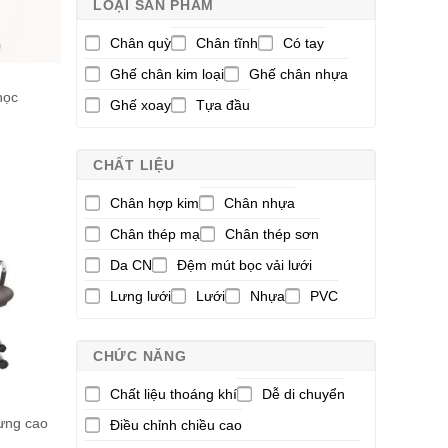
LOẠI SẢN PHẨM
Chân quỳ
Chân tĩnh
Có tay
Ghế chân kim loại
Ghế chân nhựa
học
Ghế xoay
Tựa đầu
N
CHẤT LIỆU
Chân hợp kim
Chân nhựa
Chân thép mạ
Chân thép sơn
Da CN
Đệm mút bọc vải lưới
Lưng lưới
Lưới
Nhựa
PVC
CHỨC NĂNG
Chất liệu thoáng khí
Dễ di chuyển
ưng cao
Điều chỉnh chiều cao