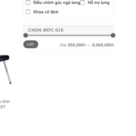
Điều chỉnh góc ngả lưng
Hỗ trợ lưng
Khóa cố định
CHỌN MỨC GIÁ
Giá
Giá
Giá
550,000₫
—
6,060,000₫
LỌC
thấp
cao
nhất
nhất
 tĩnh
28T