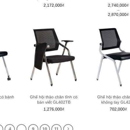
2,172,000
₫
2,740,000
₫
–
2,870,000
₫
 có bánh
Ghế hội thảo chân tĩnh có
Ghế hội thảo chân
bàn viết GL402TB
không tay GL4
1,276,000
₫
702,000
₫
4
…
9
10
11