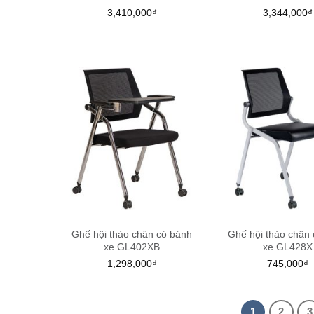
3,410,000
₫
3,344,000
₫
Ghế hội thảo chân có bánh
Ghế hội thảo chân
xe GL402XB
xe GL428X
1,298,000
₫
745,000
₫
1
2
3