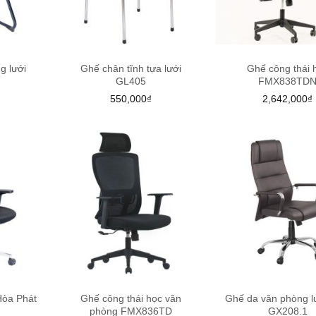
g lưới
Ghế chân tĩnh tựa lưới
Ghế công thái 
GL405
FMX838TD
550,000
₫
2,642,000
₫
Hòa Phát
Ghế công thái học văn
Ghế da văn phòng l
phòng FMX836TD
GX208.1