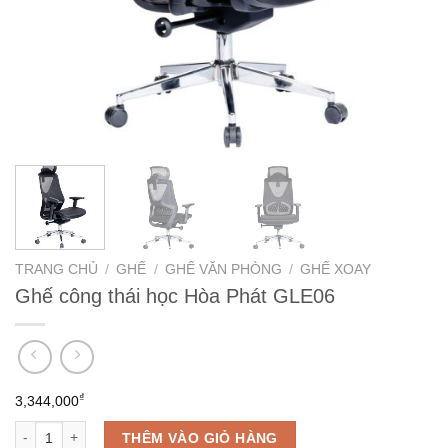
TRANG CHỦ
/
GHẾ
/
GHẾ VĂN PHÒNG
/
GHẾ XOAY
Ghế công thái học Hòa Phát GLE06
₫
3,344,000
Ghế công thái học Hòa Phát GLE06 số lượng
THÊM VÀO GIỎ HÀNG