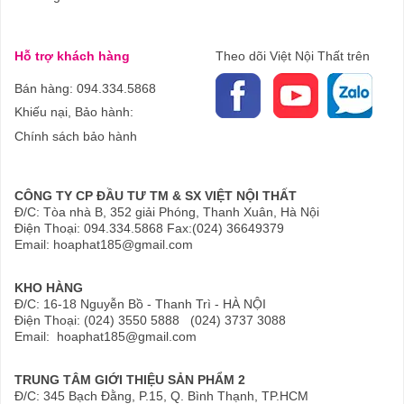
Hỗ trợ khách hàng
Theo dõi Việt Nội Thất trên
Bán hàng: 094.334.5868
Khiếu nại, Bảo hành:
Chính sách bảo hành
CÔNG TY CP ĐẦU TƯ TM & SX VIỆT NỘI THẤT
Đ/C: Tòa nhà B, 352 giải Phóng, Thanh Xuân, Hà Nội
Điện Thoại: 094.334.5868 Fax:(024) 36649379
Email: hoaphat185@gmail.com
KHO HÀNG
Đ/C: 16-18 Nguyễn Bồ - Thanh Trì - HÀ NỘI
Điện Thoại: (024) 3550 5888 (024) 3737 3088
Email: hoaphat185@gmail.com
TRUNG TÂM GIỚI THIỆU SẢN PHẨM 2
Đ/C: 345 Bạch Đằng, P.15, Q. Bình Thạnh, TP.HCM