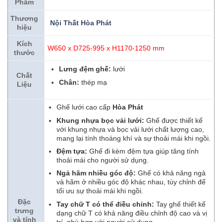
Phẩm
Thương
N
ội Thất Hòa Phát
hiệu
Kích
W650 x D725-995 x H1170-1250 mm
thước
Lưng đệm ghế:
lưới
Chất
Chân:
thép mạ
Liệu
Ghế lưới cao cấp
Hòa Phát
Khung nhựa bọc vải lưới:
Ghế được thiết kế
với khung nhựa và bọc vải lưới chất lượng cao,
mang lại tính thoáng khí và sự thoải mái khi ngồi.
Đệm tựa:
Ghế đi kèm đệm tựa giúp tăng tính
thoải mái cho người sử dụng.
Ngả hãm nhiều góc độ:
Ghế có khả năng ngả
và hãm ở nhiều góc độ khác nhau, tùy chỉnh để
tối ưu sự thoải mái khi ngồi.
Đặc
Tay chữ T có thể điều chỉnh:
Tay ghế thiết kế
trưng
dạng chữ T có khả năng điều chỉnh độ cao và vị
và tính
trí, phù hợp với người sử dụng.