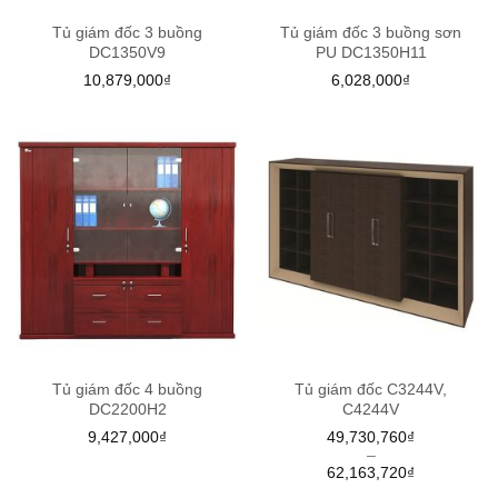
Tủ giám đốc 3 buồng
Tủ giám đốc 3 buồng sơn
DC1350V9
PU DC1350H11
10,879,000
₫
6,028,000
₫
Tủ giám đốc 4 buồng
Tủ giám đốc C3244V,
DC2200H2
C4244V
9,427,000
₫
49,730,760
₫
–
62,163,720
₫