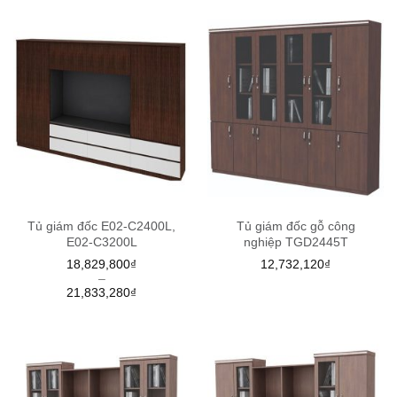
Tủ giám đốc E02-C2400L,
Tủ giám đốc gỗ công
E02-C3200L
nghiệp TGD2445T
18,829,800
₫
12,732,120
₫
–
21,833,280
₫