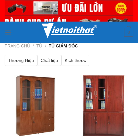
Skip
to
content
0
TRANG CHỦ
/
TỦ
/
TỦ GIÁM ĐỐC
Thương Hiệu
Chất liệu
Kích thước