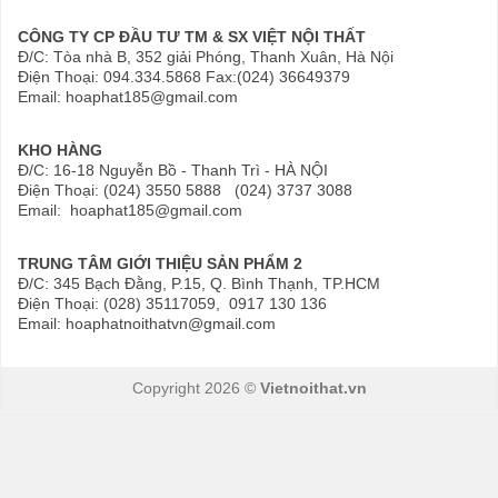
CÔNG TY CP ĐẦU TƯ TM & SX VIỆT NỘI THẤT
Đ/C: Tòa nhà B, 352 giải Phóng, Thanh Xuân, Hà Nội
Điện Thoại: 094.334.5868 Fax:(024) 36649379
Email: hoaphat185@gmail.com
KHO HÀNG
Đ/C: 16-18 Nguyễn Bồ - Thanh Trì - HÀ NỘI
Điện Thoại: (024) 3550 5888 (024) 3737 3088
Email: hoaphat185@gmail.com
TRUNG TÂM GIỚI THIỆU SẢN PHẨM 2
Đ/C: 345 Bạch Đằng, P.15, Q. Bình Thạnh, TP.HCM
Điện Thoại: (028) 35117059, 0917 130 136
Email: hoaphatnoithatvn@gmail.com
Copyright 2026 ©
Vietnoithat.vn