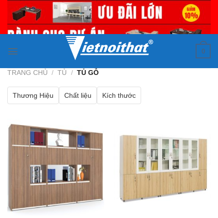
Skip
to
content
0
TRANG CHỦ
/
TỦ
/
TỦ GỖ
Thương Hiệu
Chất liệu
Kích thước