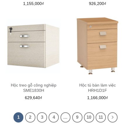
1,155,000
₫
926,200
₫
Hộc treo gỗ công nghiệp
Hộc tủ bàn làm việc
SME1830H
HRH1D1F
629,640
₫
1,166,000
₫
1
2
3
4
…
9
10
11