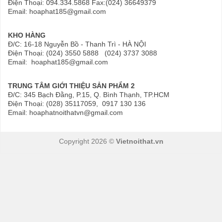
Điện Thoại: 094.334.5868 Fax:(024) 36649379
Email: hoaphat185@gmail.com
KHO HÀNG
Đ/C: 16-18 Nguyễn Bồ - Thanh Trì - HÀ NỘI
Điện Thoại: (024) 3550 5888 (024) 3737 3088
Email: hoaphat185@gmail.com
TRUNG TÂM GIỚI THIỆU SẢN PHẨM 2
Đ/C: 345 Bạch Đằng, P.15, Q. Bình Thạnh, TP.HCM
Điện Thoại: (028) 35117059, 0917 130 136
Email: hoaphatnoithatvn@gmail.com
Copyright 2026 ©
Vietnoithat.vn