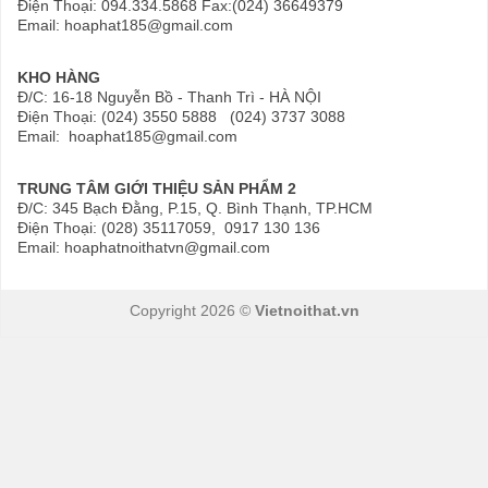
Điện Thoại: 094.334.5868 Fax:(024) 36649379
Email: hoaphat185@gmail.com
KHO HÀNG
Đ/C: 16-18 Nguyễn Bồ - Thanh Trì - HÀ NỘI
Điện Thoại: (024) 3550 5888 (024) 3737 3088
Email: hoaphat185@gmail.com
TRUNG TÂM GIỚI THIỆU SẢN PHẨM 2
Đ/C: 345 Bạch Đằng, P.15, Q. Bình Thạnh, TP.HCM
Điện Thoại: (028) 35117059, 0917 130 136
Email: hoaphatnoithatvn@gmail.com
Copyright 2026 ©
Vietnoithat.vn