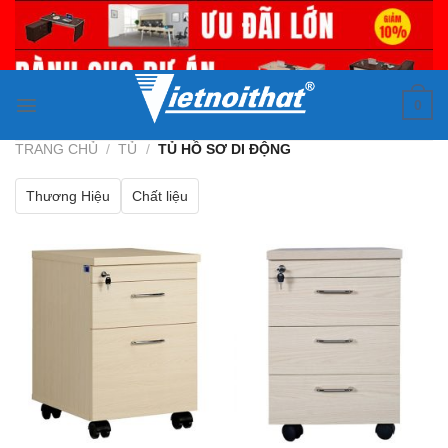
Skip
to
content
0
TRANG CHỦ
/
TỦ
/
TỦ HỒ SƠ DI ĐỘNG
Thương Hiệu
Chất liệu