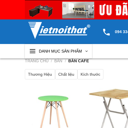
Skip
to
content
094 33
DANH MỤC SẢN PHẨM
TRANG CHỦ
/
BÀN
/
BÀN CAFE
Thương Hiệu
Chất liệu
Kích thước