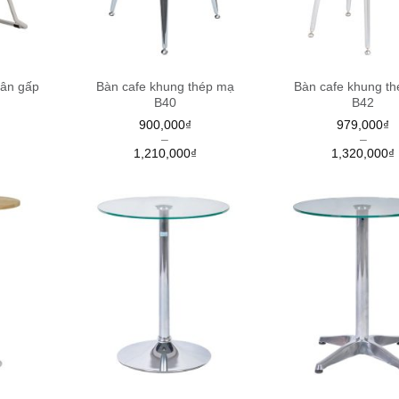
hân gấp
Bàn cafe khung thép mạ
Bàn cafe khung t
B40
B42
900,000
₫
979,000
₫
–
–
1,210,000
₫
1,320,000
₫