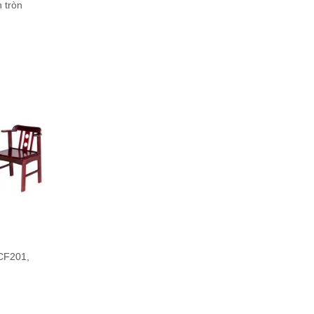
 tròn
CF201,