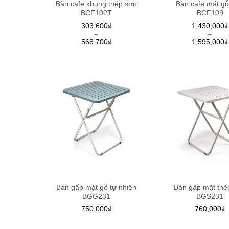
Bàn cafe khung thép sơn
Bàn cafe mặt gỗ
BCF102T
BCF109
303,600
₫
1,430,000
₫
–
–
568,700
₫
1,595,000
₫
Bàn gấp mặt gỗ tự nhiên
Bàn gấp mặt thé
BGG231
BGS231
750,000
₫
760,000
₫