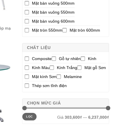
Mặt bàn vuông 500mm
Mặt bàn vuông 550mm
Mặt bàn vuông 600mm
hép mạ
Mặt tròn 550mm
Mặt tròn 600mm
CHẤT LIỆU
Composite
Gỗ tự nhiên
Kính
Kính Màu
Kính Trắng
Mặt gỗ Sơn
Mặt kính Sơn
Melamine
Thép sơn tĩnh điện
CHỌN MỨC GIÁ
Giá
Giá
Giá
303,600₫
—
6,237,000₫
LỌC
thấp
cao
nhất
nhất