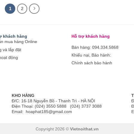
1
2
rợ khách hàng
Hỗ trợ khách hàng
n mua hàng Online
Bán hàng: 094.334.5868
 và lắp đặt
Khiếu nại, Bảo hành:
hoạt động
Chính sách bảo hành
KHO HÀNG
T
Đ/C: 16-18 Nguyễn Bồ - Thanh Trì - HÀ NỘI
Đ
Điện Thoại: (024) 3550 5888 (024) 3737 3088
Đ
Email: hoaphat185@gmail.com
E
Copyright 2026 ©
Vietnoithat.vn