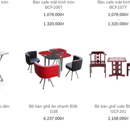
 tròn
Bàn cafe mặt kính tròn
Bàn cafe mặt kính
BCF106T
BCF107T
1,078,000
₫
1,078,000
₫
–
–
1,320,000
₫
1,320,000
₫
p tấm
Bộ bàn ghế ăn nhanh B38,
Bộ bàn ghế cafe B
G38
GCF201
6,237,000
₫
2,108,000
₫