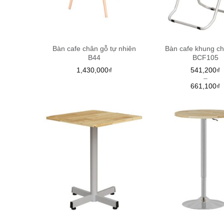
Bàn cafe chân gỗ tự nhiên
Bàn cafe khung c
B44
BCF105
1,430,000
₫
541,200
₫
–
661,100
₫