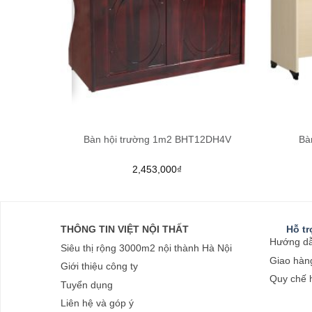
250D
Bàn hội trường 1m2 BHT12DH4V
Bà
2,453,000
₫
THÔNG TIN VIỆT NỘI THẤT
Hỗ t
Hướng dẫ
Siêu thị rộng 3000m2 nội thành Hà Nội
Giao hàng
Giới thiệu công ty
Quy chế 
Tuyển dụng
Liên hệ và góp ý