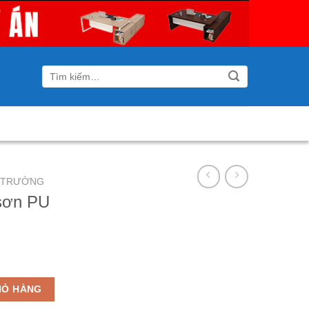
Tìm
kiếm:
I TRƯỜNG
 sơn PU
2DH3 số lượng
IỎ HÀNG