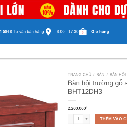
4 5868
Tư vấn bán hàng
8:00 - 17:30
Giỏ hàng
0
TRANG CHỦ
/
BÀN
/
BÀN HỘ
Bàn hội trường gỗ
BHT12DH3
₫
2,200,000
Bàn hội trường gỗ sơn PU BHT1
THÊM VÀO G