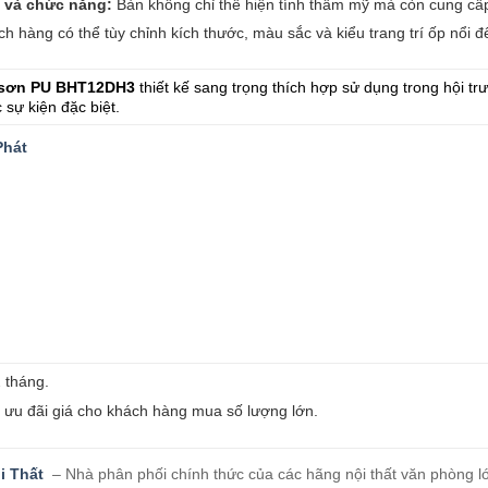
t và chức năng:
Bàn không chỉ thể hiện tính thẩm mỹ mà còn cung cấp 
h hàng có thể tùy chỉnh kích thước, màu sắc và kiểu trang trí ốp nổi 
 sơn PU BHT12DH3
thiết kế sang trọng thích hợp sử dụng trong hội tr
 sự kiện đặc biệt.
Phát
 tháng.
à ưu đãi giá cho khách hàng mua số lượng lớn.
i Thất
– Nhà phân phối chính thức của các hãng nội thất văn phòng lớ