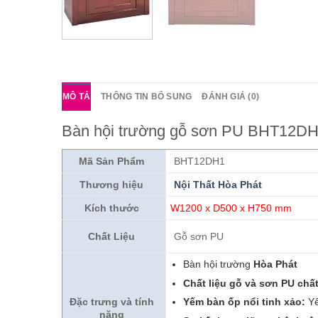
MÔ TẢ
THÔNG TIN BỔ SUNG
ĐÁNH GIÁ (0)
Bàn hội trường gỗ sơn PU BHT12D
Mã Sản Phẩm
BHT12DH1
Thương hiệu
N
ội Thất Hòa Phát
Kích thước
W1200 x D500 x H750 mm
Chất Liệu
Gỗ sơn PU
Bàn hội trường
Hòa Phát
Chất liệu gỗ và sơn PU chấ
Yếm bàn ốp nổi tinh xảo:
Yế
Đặc trưng và tính
năng