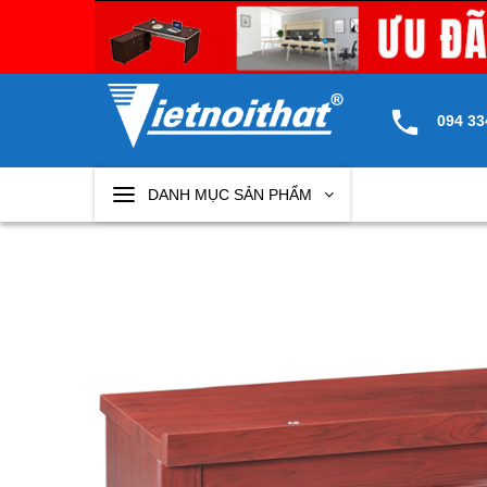
Skip
to
content
094 33
DANH MỤC SẢN PHẨM