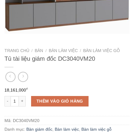
TRANG CHỦ
/
BÀN
/
BÀN LÀM VIỆC
/
BÀN LÀM VIỆC GỖ
Tủ tài liệu giám đốc DC3040VM20
₫
18,161,000
Tủ tài liệu giám đốc DC3040VM20 số lượng
THÊM VÀO GIỎ HÀNG
Mã:
DC3040VM20
Danh mục:
Bàn giám đốc
,
Bàn làm việc
,
Bàn làm việc gỗ