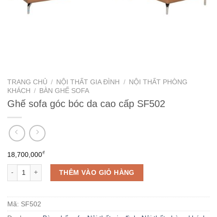
TRANG CHỦ
/
NỘI THẤT GIA ĐÌNH
/
NỘI THẤT PHÒNG
KHÁCH
/
BÀN GHẾ SOFA
Ghế sofa góc bóc da cao cấp SF502
₫
18,700,000
Ghế sofa góc bóc da cao cấp SF502 số lượng
THÊM VÀO GIỎ HÀNG
Mã:
SF502