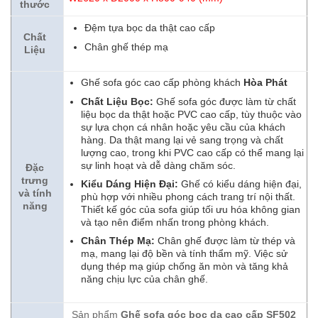
thước
Đệm tựa bọc da thật cao cấp
Chất
Chân ghế thép mạ
Liệu
Ghế sofa góc cao cấp phòng khách
Hòa Phát
Chất Liệu Bọc:
Ghế sofa góc được làm từ chất
liệu bọc da thật hoặc PVC cao cấp, tùy thuộc vào
sự lựa chọn cá nhân hoặc yêu cầu của khách
hàng. Da thật mang lại vẻ sang trọng và chất
lượng cao, trong khi PVC cao cấp có thể mang lại
sự linh hoạt và dễ dàng chăm sóc.
Đặc
trưng
Kiểu Dáng Hiện Đại:
Ghế có kiểu dáng hiện đại,
và tính
phù hợp với nhiều phong cách trang trí nội thất.
năng
Thiết kế góc của sofa giúp tối ưu hóa không gian
và tạo nên điểm nhấn trong phòng khách.
Chân Thép Mạ:
Chân ghế được làm từ thép và
mạ, mang lại độ bền và tính thẩm mỹ. Việc sử
dụng thép mạ giúp chống ăn mòn và tăng khả
năng chịu lực của chân ghế.
Sản phẩm
Ghế sofa góc bọc da cao cấp SF502