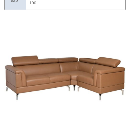
cấp
190…