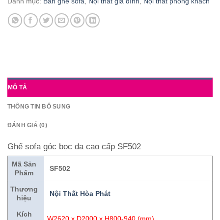
Danh mục:
Bàn ghế sofa
,
Nội thất gia đình
,
Nội thất phòng khách
MÔ TẢ
THÔNG TIN BỔ SUNG
ĐÁNH GIÁ (0)
Ghế sofa góc bọc da cao cấp SF502
Mã Sản
SF502
Phẩm
Thương
N
ội Thất Hòa Phát
hiệu
Kích
W2620 x D2000 x H800-940 (mm)