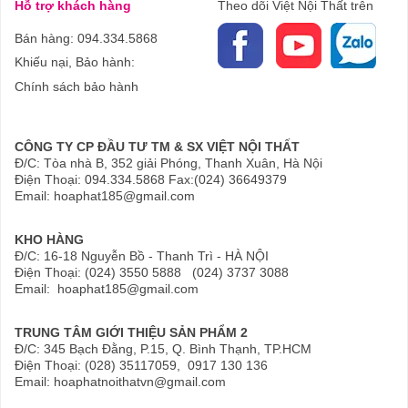
Hỗ trợ khách hàng
Theo dõi Việt Nội Thất trên
Bán hàng: 094.334.5868
Khiếu nại, Bảo hành:
Chính sách bảo hành
CÔNG TY CP ĐẦU TƯ TM & SX VIỆT NỘI THẤT
Đ/C: Tòa nhà B, 352 giải Phóng, Thanh Xuân, Hà Nội
Điện Thoại: 094.334.5868 Fax:(024) 36649379
Email: hoaphat185@gmail.com
KHO HÀNG
Đ/C: 16-18 Nguyễn Bồ - Thanh Trì - HÀ NỘI
Điện Thoại: (024) 3550 5888 (024) 3737 3088
Email: hoaphat185@gmail.com
TRUNG TÂM GIỚI THIỆU SẢN PHẨM 2
Đ/C: 345 Bạch Đằng, P.15, Q. Bình Thạnh, TP.HCM
Điện Thoại: (028) 35117059, 0917 130 136
Email: hoaphatnoithatvn@gmail.com