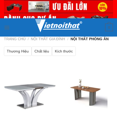
Skip
to
content
0
TRANG CHỦ
/
NỘI THẤT GIA ĐÌNH
/
NỘI THẤT PHÒNG ĂN
Thương Hiệu
Chất liệu
Kích thước