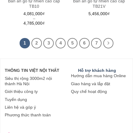
Bàn ăn gỗ tự nhiên cao cấp
Bàn ăn gỗ tự nhiên cao cấp
TB10
TB21V
4,081,000
₫
5,456,000
₫
–
4,785,000
₫
1
2
3
4
5
6
7
THÔNG TIN VIỆT NỘI THẤT
Hỗ trợ khách hàng
Hướng dẫn mua hàng Online
Siêu thị rộng 3000m2 nội
thành Hà Nội
Giao hàng và lắp đặt
Giới thiệu công ty
Quy chế hoạt động
Tuyển dụng
Liên hệ và góp ý
Phương thức thanh toán